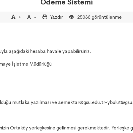
Ödeme Sistemi
+
-
Yazdır
25038 görüntülenme
la aşağıdaki hesaba havale yapabilirsiniz.
rmaye İşletme Müdürlüğü
 olduğu mutlaka yazılması ve aemektar@gsu.edu.tr-ybulut@gsu
zin Ortaköy yerleşkesine gelinmesi gerekmektedir. Yerleşke giri