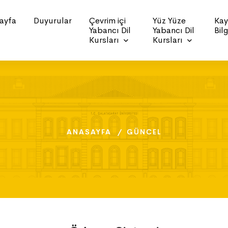
ayfa
Duyurular
Çevrim içi
Yüz Yüze
Kay
Yabancı Dil
Yabancı Dil
Bilg
Kursları
Kursları
ANASAYFA
ANASAYFA
ANASAYFA
GÜNCEL
GÜNCEL
GÜNCEL